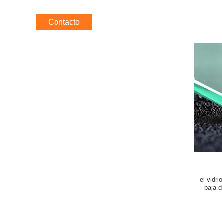
Contacto
el vidr
baja d