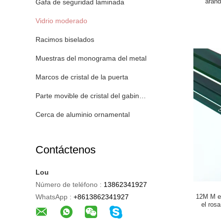
aránd
Gafa de seguridad laminada
Vidrio moderado
Racimos biselados
Muestras del monograma del metal
Marcos de cristal de la puerta
Parte movible de cristal del gabinete
Cerca de aluminio ornamental
Contáctenos
Lou
Número de teléfono :
13862341927
WhatsApp :
+8613862341927
12M M en
el ros