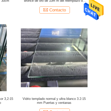
os 30cm
bronce de oro de 10m m del reemplazo de
cristal de la ventana
Contacto
or 3,2-15
Vidrio templado normal y ultra blanco 3.2-15
o
mm Puertas y ventanas