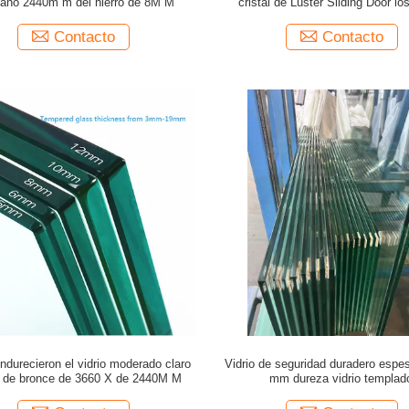
ano 2440m m del hierro de 8M M
cristal de Luster Sliding Door l
Contacto
Contacto
durecieron el vidrio moderado claro
Vidrio de seguridad duradero espes
a de bronce de 3660 X de 2440M M
mm dureza vidrio templad