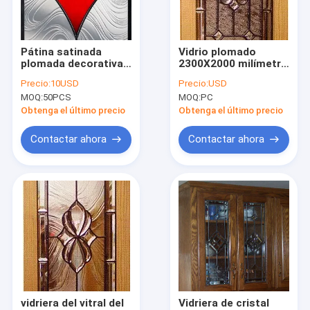
Viaje de la fábrica
Control de calidad
Pátina satinada
Vidrio plomado
plomada decorativa
2300X2000 milímetro
Éntrenos en contacto con
Caming del vitral de
los 0.5in de la pátina
Precio:
10USD
Precio:
USD
la resistencia del
del gabinete biselado
MOQ:
50PCS
MOQ:
PC
aviso para la puerta
de Caming
Pida una cita
de gabinete
Obtenga el último precio
Obtenga el último precio
Contactar ahora
Contactar ahora
Vidrio de la puerta de entrada
Parte movible de cristal de la puerta
El panel del vitral
Partes movibles de la puerta del hierro labrado
Persianas entre el vidrio
vidriera del vitral del
Vidriera de cristal