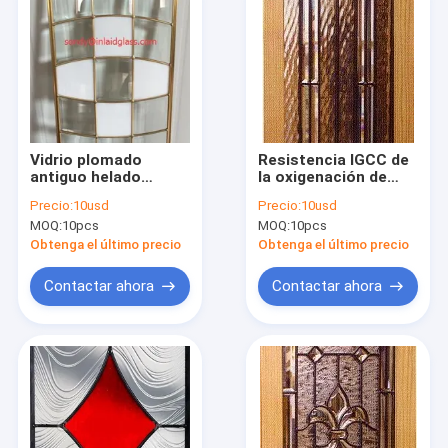
Vidrio plomado
Resistencia IGCC de
antiguo helado
la oxigenación de
decorativo de cobre
Windows del vidrio de
Precio:
10usd
Precio:
10usd
amarillo Windows
Style Cabinet Leaded
MOQ:
10pcs
MOQ:
10pcs
15M M los 0.8M de
del artesano de los
Caming
0.5CM
Obtenga el último precio
Obtenga el último precio
Contactar ahora
Contactar ahora
Hogar
Productos
Sobre nosotros