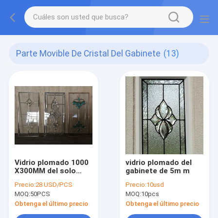
Parte Movible De Cristal Del Gabinete
(13)
Vidrio plomado 1000
vidrio plomado del
X300MM del solo
gabinete de 5m m
gabinete
Precio:
28 USD/PCS
Precio:
10usd
MOQ:
50PCS
MOQ:
10pcs
Obtenga el último precio
Obtenga el último precio