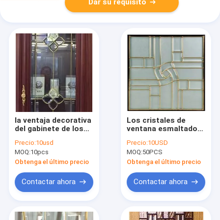
Dar su requisito
la ventaja decorativa
Los cristales de
del gabinete de los
ventana esmaltados
0.3in para el vitral
triples de cristal
Precio:
10usd
Precio:
10USD
que enmarcaba de
plomados del
MOQ:
10pcs
MOQ:
50PCS
Windows con la
gabinete de 0,3
ventaja vino IGCC
pulgadas topan
Obtenga el último precio
Obtenga el último precio
Resisitance
Contactar ahora
Contactar ahora