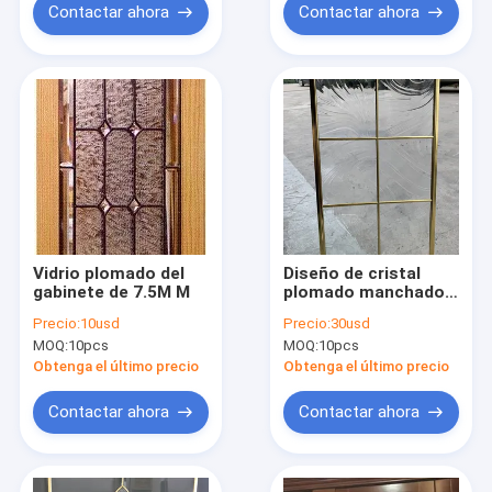
Contactar ahora
Contactar ahora
Vidrio plomado del
Diseño de cristal
gabinete de 7.5M M
plomado manchado
plomado antiguo de
Precio:
10usd
Precio:
30usd
Windows los 5cm cad
MOQ:
10pcs
MOQ:
10pcs
del gabinete de la
antigüedad de 1M M
Obtenga el último precio
Obtenga el último precio
Contactar ahora
Contactar ahora