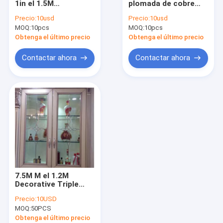
1in el 1.5M
plomada de cobre
Unidad de cristal aislada
Decorative Colored
amarillo de 5m m el
Precio:
10usd
Precio:
10usd
Encapsulating doble
1M Encapsulating
MOQ:
Modelos de cristal indeterminados
10pcs
MOQ:
10pcs
para el gabinete
Stained Cabinet
doble
Obtenga el último precio
Obtenga el último precio
Gafa de seguridad laminada
Contactar ahora
Contactar ahora
Vidrio moderado
Racimos biselados
Muestras del monograma del metal
Marcos de cristal de la puerta
Parte movible de cristal del gabinete
7.5M M el 1.2M
Cerca de aluminio ornamental
Decorative Triple
Glazed Windows
Precio:
10USD
llenado argón con la
MOQ:
50PCS
pátina Caming
Obtenga el último precio