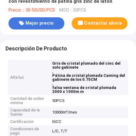
con revestimiento de pátina gris zinc de latón
Precio：30-50USD/PCS
MOQ：50PCS
Mejor precio
Contactar ahora
Descripción De Producto
Gris de cristal plomado del cinc del
solo gabinete
,
Pátina de cristal plomada Caming del
Alta luz
gabinete de los 0.75CM
,
falsa ventana de cristal plomada
2000 x 1000m m
Cantidad de orden
50PCS
mínima
Capacidad de la
10000m²/mes
fuente
Certificación
IGCC
Condiciones de
L/C, T/T
pago