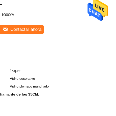
T
l 10000/M
Contactar ahora
1&quot;
Vidrio decorativo
Vidrio plomado manchado
 diamante de los 35CM
,