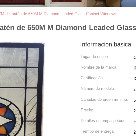
CM del satén de 650M M Diamond Leaded Glass Cabinet Windows
satén de 650M M Diamond Leaded Glas
Informacion basica
Lugar de origen:
C
Nombre de la marca:
I
Certificación:
I
Número de modelo:
s
Cantidad de orden mínima:
Precio:
Detalles de empaquetado:
E
Tiempo de entrega:
2