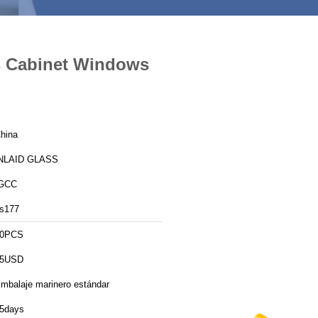
s Cabinet Windows
hina
NLAID GLASS
GCC
s177
50PCS
25USD
mbalaje marinero estándar
5days