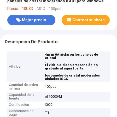
paneles de cristal moderados IGCC para Windows
Precio：10USD
MOQ：100pcs
Mejor precio
Contactar ahora
Descripción De Producto
4m m 6A aislaron los paneles de
cristal
,
El vidrio aislado artesona ácido
Alta luz
grabado al agua fuerte
,
los paneles de cristal moderados
aislados IGCC
Cantidad de orden
100pcs
mínima
Capacidad de la
el 10000/M
fuente
Certificación
IGCC
Condiciones de
TT
pago