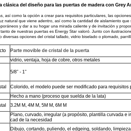
lara clásica del diseño para las puertas de madera con Grey
, así como la opción a crear para requisitos particulares, las opciones 
 luz natural que viene adentro, así como la cantidad de aislamiento que
ráneos y dar a su hogar una mirada caliente y de invitación y proporc
, tanto de nuestras puertas es Energy Star valoró. Junto con ilustracio
 diversas opciones del cristal tallado, vidrio biselado o plomado, parril
cto
Parte movible de cristal de la puerta
vidrio, ventaja, hoja de cobre, otros metales
5/8" - 1"
stal
Colorido, el modelo puede ser modificado para requisitos 
Hecho a mano (proceso que suelda de la lata)
tal
3.2M M, 4M M, 5M M, 6M M
Plano, curvado, irregular (a propósito, plantilla curvada e i
cad de la necesidad
Dibujo, cortando, puliendo, el edgeing, soldando, limpie