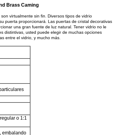
 And Brass Caming
son virtualmente sin fin. Diversos tipos de vidrio
 su puerta proporcionará. Las puertas de cristal decorativas
ionar una gran fuente de luz natural. Tener vidrio no le
nes distintivas, usted puede elegir de muchas opciones
las entre el vidrio, y mucho más.
particulares
rregular o 1:1
za, embalando