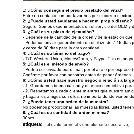
1: ¿Cómo conseguir el precio biselado del vitral?
Entre en contacto con por favor nos por el correo electrón
2: ¿Puede usted ayudarme a hacer mi propio diseño?
Seguro. Somos experimentados en el servicio del OEM y de
3: ¿Cuál es su plazo de ejecución?
- Depende de la cantidad de la orden y de la estación que
- Podemos enviar generalmente en el plazo de 7-15 días p
y cerca de 30 días para la gran cantidad.
4: ¿Cuál es su término del pago?
-
T/T, Western Union, MoneyGram, y Paypal.This es negoc
5: ¿Cuál es el método de envío?
-
Podría ser enviado por el mar, por el aire o por expreso
Confirme por favor con nosotros antes de poner órdenes.
6: ¿Cómo usted hace nuestro negocio relación a larg
-
1. Guardamos buena calidad y el precio competitivo para 
- 2. Respetamos a cada cliente mientras que nuestro ami
y haga a los amigos con ellos, no importa dónde vienen de
7: ¿Puedo tener una orden de la muestra?
No podemos proporcionar las muestras libres, usted tene
8: ¿Cuál es su cantidad de orden mínima?
30pcs
etiqueta:
el óvalo formó el vidrio plomado decorativo
,