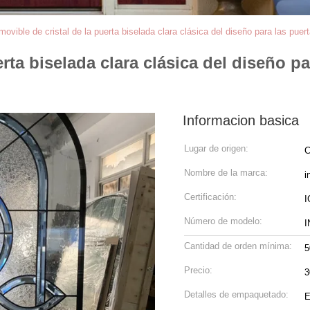
movible de cristal de la puerta biselada clara clásica del diseño para las p
erta biselada clara clásica del diseño 
Informacion basica
Lugar de origen:
C
Nombre de la marca:
i
Certificación:
I
Número de modelo:
I
Cantidad de orden mínima:
5
Precio:
Detalles de empaquetado:
E