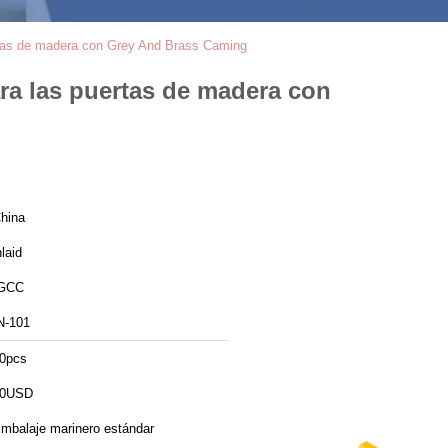
uertas de madera con Grey And Brass Caming
para las puertas de madera con
hina
nlaid
GCC
N-101
0pcs
30USD
mbalaje marinero estándar