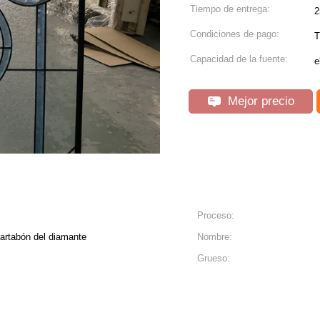
Tiempo de entrega:
2
Condiciones de pago:
T
Capacidad de la fuente:
e
Mejor precio
Proceso:
 cartabón del diamante
Nombre:
Grueso: