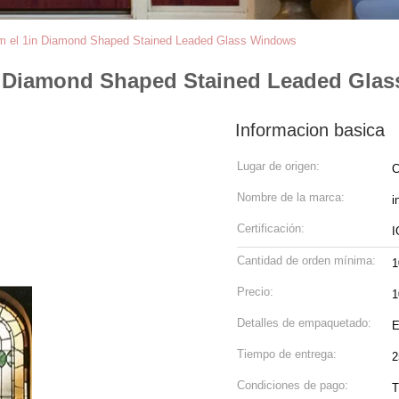
m m el 1in Diamond Shaped Stained Leaded Glass Windows
1in Diamond Shaped Stained Leaded Gla
Informacion basica
Lugar de origen:
C
Nombre de la marca:
i
Certificación:
I
Cantidad de orden mínima:
1
Precio:
1
Detalles de empaquetado:
E
Tiempo de entrega:
2
Condiciones de pago:
T