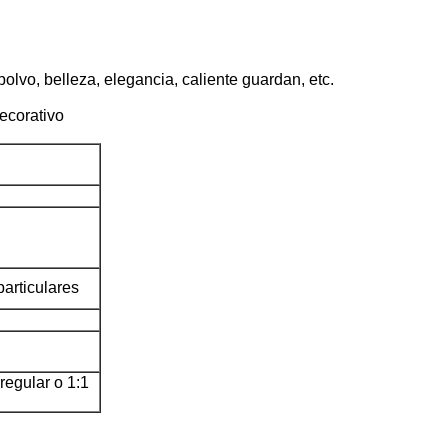
polvo, belleza, elegancia, caliente guardan, etc.
decorativo
particulares
rregular o 1:1