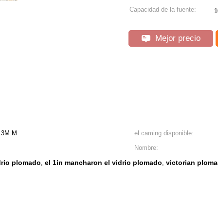
Capacidad de la fuente:
1
Mejor precio
de 3M M
el caming disponible:
Nombre:
drio plomado
el 1in mancharon el vidrio plomado
victorian ploma
,
,