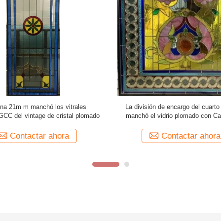
M M colorearon el vidrio plomado
pátina de cristal plomada mancha
do para la pátina del cinc de
200m m victoriana Caming de 
Leadlighting
Contactar ahora
Contactar ahora