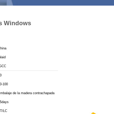
ss Windows
hina
nlaid
GCC
0
0-100
mbalaje de la madera contrachapada
5days
T/LC