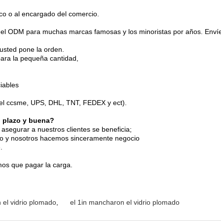
ico o al encargado del comercio.
l ODM para muchas marcas famosas y los minoristas por años. Envíeno
 usted pone la orden.
ara la pequeña cantidad,
iables
 (el ccsme, UPS, DHL, TNT, FEDEX y ect).
o plazo y buena?
asegurar a nuestros clientes se beneficia;
go y nosotros hacemos sinceramente negocio
.
mos que pagar la carga.
el vidrio plomado
,
el 1in mancharon el vidrio plomado