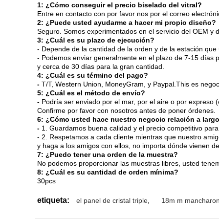
1: ¿Cómo conseguir el precio biselado del vitral?
Entre en contacto con por favor nos por el correo electrón
2: ¿Puede usted ayudarme a hacer mi propio diseño?
Seguro. Somos experimentados en el servicio del OEM y de
3: ¿Cuál es su plazo de ejecución?
- Depende de la cantidad de la orden y de la estación que
- Podemos enviar generalmente en el plazo de 7-15 días p
y cerca de 30 días para la gran cantidad.
4: ¿Cuál es su término del pago?
-
T/T, Western Union, MoneyGram, y Paypal.This es negoc
5: ¿Cuál es el método de envío?
-
Podría ser enviado por el mar, por el aire o por expreso
Confirme por favor con nosotros antes de poner órdenes.
6: ¿Cómo usted hace nuestro negocio relación a larg
-
1. Guardamos buena calidad y el precio competitivo para 
- 2. Respetamos a cada cliente mientras que nuestro ami
y haga a los amigos con ellos, no importa dónde vienen de
7: ¿Puedo tener una orden de la muestra?
No podemos proporcionar las muestras libres, usted tene
8: ¿Cuál es su cantidad de orden mínima?
30pcs
etiqueta:
el panel de cristal triple
,
18m m mancharon 