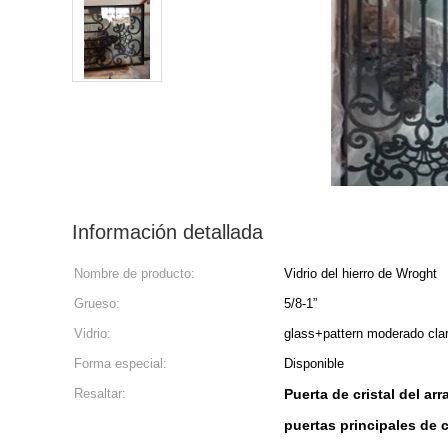
Información detallada
Nombre de producto:
Vidrio del hierro de Wroght
Grueso:
5/8-1”
Vidrio:
glass+pattern moderado clar
Forma especial:
Disponible
Resaltar:
Puerta de cristal del ar
puertas principales de c