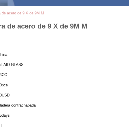
ra de acero de 9 X de 9M M
rra de acero de 9 X de 9M M
hina
NLAID GLASS
GCC
0pce
60USD
adera contrachapada
5days
T