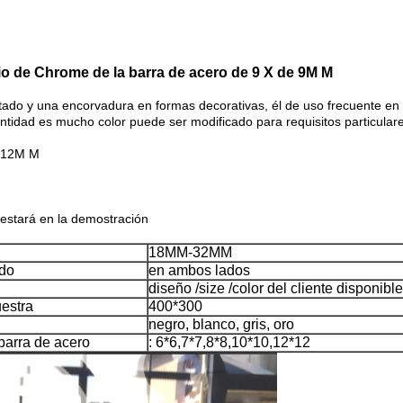
bio de Chrome de la barra de acero de 9 X de 9M M
ntado y una encorvadura en formas decorativas, él de uso frecuente en p
 cantidad es mucho color puede ser modificado para requisitos particular
2*12M M
o estará en la demostración
18MM-32MM
ado
en ambos lados
diseño /size /color del cliente disponible
estra
400*300
negro, blanco, gris, oro
barra de acero
: 6*6,7*7,8*8,10*10,12*12