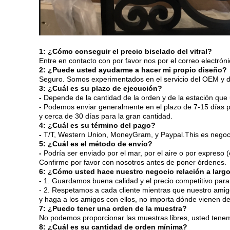
1: ¿Cómo conseguir el precio biselado del vitral?
Entre en contacto con por favor nos por el correo electrón
2: ¿Puede usted ayudarme a hacer mi propio diseño?
Seguro. Somos experimentados en el servicio del OEM y de
3: ¿Cuál es su plazo de ejecución?
-
Depende de la cantidad de la orden y de la estación que
- Podemos enviar generalmente en el plazo de 7-15 días p
y cerca de 30 días para la gran cantidad.
4: ¿Cuál es su término del pago?
-
T/T, Western Union, MoneyGram, y Paypal.This es negoc
5: ¿Cuál es el método de envío?
-
Podría ser enviado por el mar, por el aire o por expreso
Confirme por favor con nosotros antes de poner órdenes.
6: ¿Cómo usted hace nuestro negocio relación a larg
-
1. Guardamos buena calidad y el precio competitivo para 
- 2. Respetamos a cada cliente mientras que nuestro ami
y haga a los amigos con ellos, no importa dónde vienen de
7: ¿Puedo tener una orden de la muestra?
No podemos proporcionar las muestras libres, usted tene
8: ¿Cuál es su cantidad de orden mínima?