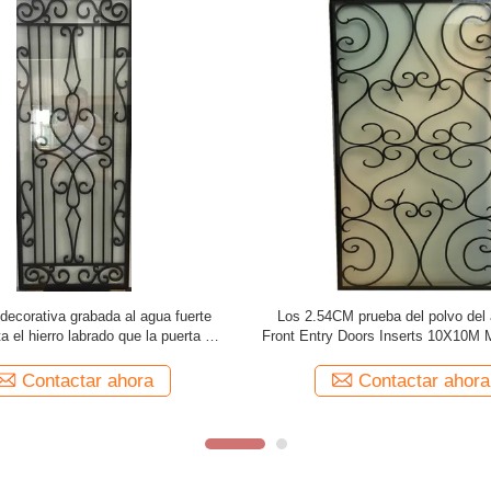
ibles de cristal blancos del hierro
Puertas del hierro de la resiste
18m m para el metal durable los 2M
oxidación 1800m m con los partes 
de las puertas
cristal el 1.9in
Contactar ahora
Contactar ahora