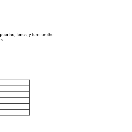
uertas, fencs, y furniturethe
es