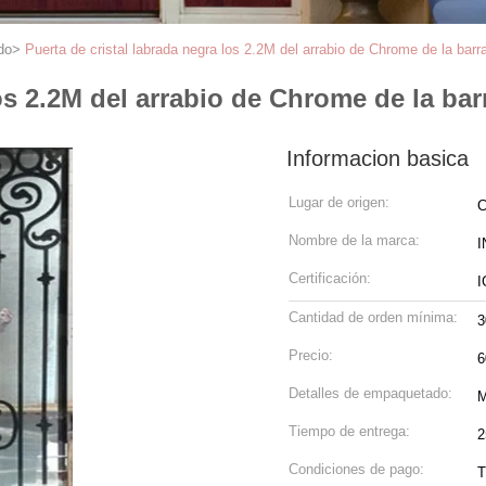
do
>
Puerta de cristal labrada negra los 2.2M del arrabio de Chrome de la bar
los 2.2M del arrabio de Chrome de la ba
Informacion basica
Lugar de origen:
C
Nombre de la marca:
I
Certificación:
I
Cantidad de orden mínima:
3
Precio:
Detalles de empaquetado:
M
Tiempo de entrega:
2
Condiciones de pago:
T