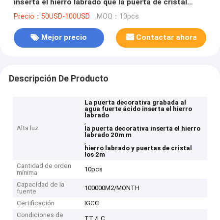
inserta el hierro labrado que la puerta de cristal
inserta 20m m los 2m
Precio：50USD-100USD
MOQ：10pcs
Mejor precio
Contactar ahora
Descripción De Producto
La puerta decorativa grabada al
agua fuerte ácido inserta el hierro
labrado
,
Alta luz
la puerta decorativa inserta el hierro
labrado 20m m
,
hierro labrado y puertas de cristal
los 2m
Cantidad de orden
10pcs
mínima
Capacidad de la
100000M2/MONTH
fuente
Certificación
IGCC
Condiciones de
TT /LC