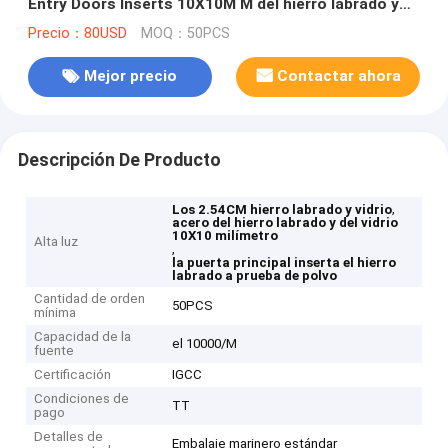
Entry Doors Inserts 10X10M M del hierro labrado y
del vidrio
Precio：80USD
MOQ：50PCS
Mejor precio
Contactar ahora
Descripción De Producto
,
Los 2.54CM hierro labrado y vidrio
acero del hierro labrado y del vidrio
10X10 milímetro
Alta luz
,
la puerta principal inserta el hierro
labrado a prueba de polvo
Cantidad de orden
50PCS
mínima
Capacidad de la
el 10000/M
fuente
Certificación
IGCC
Condiciones de
TT
pago
Detalles de
Embalaje marinero estándar